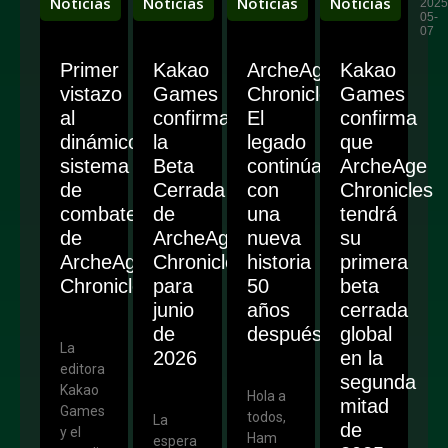
Noticias
Noticias
Noticias
Noticias
2026-
2026-
2025-
2025
06-
04-
07-
05-
10
30
31
07
Primer
Kakao
ArcheAge
Kakao
vistazo
Games
Chronicles:
Games
al
confirma
El
confirma
dinámico
la
legado
que
sistema
Beta
continúa
ArcheAge
de
Cerrada
con
Chronicles
combate
de
una
tendrá
de
ArcheAge
nueva
su
ArcheAge
Chronicles
historia
primera
Chronicles
para
50
beta
junio
años
cerrada
de
después
global
La
2026
en la
editora
segunda
Kakao
Hola a
mitad
Games
todos,
La
de
y el
Ham
espera