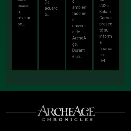
o
De
ocasió
2025
ambien
acuerd
n,
Kakao
tado en
o...
revelar
Games
el
on...
presen
univers
tó su
o de
inform
ArcheA
e
ge.
financi
Durant
ero
e un...
del...