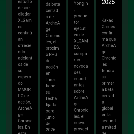
2025
estudio
Yongjin
da beta
desarr
,
cerrad
ollador
produc
a de
XLGam
Kakao
tor
ArcheA
es
Games
ejecuti
ge
continú
confir
vo de
Chronic
an
ma que
XLGAM
les, el
ofrecie
ArcheA
ES,
próxim
ndo
ge
compa
o RPG
adelant
Chronic
rtió
de
os de
les
noveda
acción
su
tendrá
des
en
espera
su
import
línea,
do
primer
antes
tiene
MMOR
a beta
sobre
su
PG de
cerrad
ArcheA
fecha
acción,
a
ge
fijada
ArcheA
global
Chronic
para
ge
en la
les, el
junio
Chronic
segund
nuevo
de
les. En
a mitad
proyect
2026.
esta
de