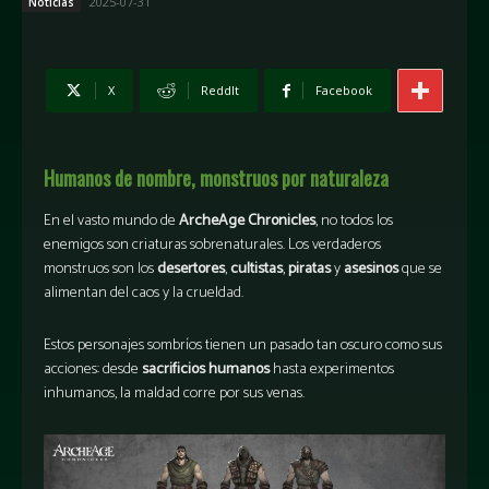
2025-07-31
Noticias
X
ReddIt
Facebook
Humanos de nombre, monstruos por naturaleza
En el vasto mundo de
ArcheAge Chronicles
, no todos los
enemigos son criaturas sobrenaturales. Los verdaderos
monstruos son los
desertores
,
cultistas
,
piratas
y
asesinos
que se
alimentan del caos y la crueldad.
Estos personajes sombríos tienen un pasado tan oscuro como sus
acciones: desde
sacrificios humanos
hasta experimentos
inhumanos, la maldad corre por sus venas.