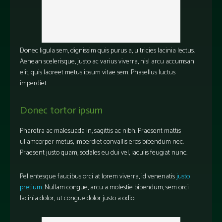
Donec ligula sem, dignissim quis purus a, ultricies lacinia lectus.
Aenean scelerisque, justo ac varius viverra, nisl arcu accumsan
elit, quis laoreet metus ipsum vitae sem. Phasellus luctus
imperdiet.
Donec tortor ipsum
Pharetra ac malesuada in, sagittis ac nibh. Praesent mattis
ullamcorper metus, imperdiet convallis eros bibendum nec.
Praesent justo quam, sodales eu dui vel, iaculis feugiat nunc.
Pellentesque faucibus orci at lorem viverra, id venenatis
justo
pretium
. Nullam congue, arcu a molestie bibendum, sem orci
lacinia dolor, ut congue dolor justo a odio.