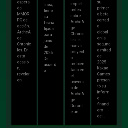
espera
su
import
línea,
do
primer
antes
tiene
MMOR
a beta
sobre
su
PG de
cerrad
ArcheA
fecha
acción,
a
ge
fijada
ArcheA
global
Chronic
para
ge
en la
les, el
junio
Chronic
segund
nuevo
de
les. En
a mitad
proyect
2026.
esta
de
o
De
ocasió
2025
ambien
acuerd
n,
Kakao
tado en
o...
revelar
Games
el
on...
presen
univers
tó su
o de
inform
ArcheA
e
ge.
financi
Durant
ero
e un...
del...