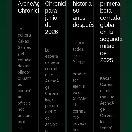
ArcheAge
Chronicles
historia
primera
Chronicles
para
50
beta
junio
años
cerrada
de
después
global
La
2026
en la
editora
segunda
Kakao
Hola a
mitad
Games
todos,
La
de
y el
Ham
espera
2025
estudio
Yongjin
da beta
desarr
,
cerrad
ollador
produc
a de
XLGam
Kakao
tor
ArcheA
es
Games
ejecuti
ge
continú
confir
vo de
Chronic
an
ma que
XLGAM
les, el
ofrecie
ArcheA
ES,
próxim
ndo
ge
compa
o RPG
adelant
Chronic
rtió
de
os de
les
noveda
acción
su
tendrá
des
en