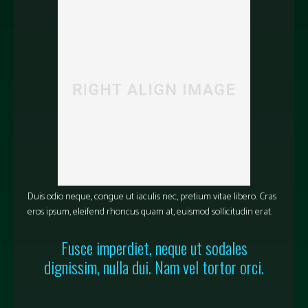
Duis odio neque, congue ut iaculis nec, pretium vitae libero. Cras
eros ipsum, eleifend rhoncus quam at, euismod sollicitudin erat.
Fusce imperdiet, neque ut sodales
dignissim, nulla dui. Nam vel tortor orci.