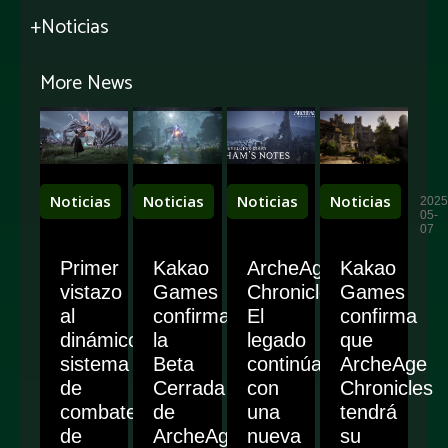
+Noticias
More News
Noticias
Noticias
Noticias
Noticias
2026-
2026-
2025-
2025
06-
04-
07-
05-
10
30
31
07
Primer
Kakao
ArcheAge
Kakao
vistazo
Games
Chronicles:
Games
al
confirma
El
confirma
dinámico
la
legado
que
sistema
Beta
continúa
ArcheAge
de
Cerrada
con
Chronicles
combate
de
una
tendrá
de
ArcheAge
nueva
su